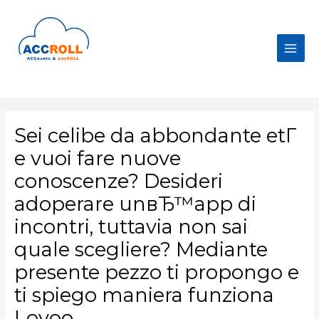
Skip
to
content
Main
Men
Sei celibe da abbondante etГ
e vuoi fare nuove
conoscenze? Desideri
adoperare unвЂ™app di
incontri, tuttavia non sai
quale scegliere? Mediante
presente pezzo ti propongo e
ti spiego maniera funziona
Lovoo.