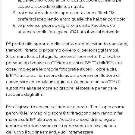
apparecchio fotografica, cliccaci dopo e consenti per
Lovoo di accedere alle tue ritratto;
poi dovrai dividere le rappresentazione affinchГ©
preferisci scegliendo entro quelle che hai per corridoio;
se preferisci puoi ed vagliare la canto Facebook e
attaccare delle foto giacchГ© hai sul social network.
Г€ preferibile apporre delle scatto proprie evitando paesaggi,
tramonti, ritratto di prossimo ovvero di personaggi famosi.
Sistemare le tue fotografia personali permetterГ alle altre
persone di divenire unвЂ™idea di chi cвЂ™ГЁ dallвЂ™altra
dose. Impiegare le proprie fotografie aiuterГ , oltre a ciГІ,
lвЂ™altra tale a non avere delusioni e verso non illudersi di
conversare con qualcun aggiunto. Occupare un poвЂ™ di
autostima aiuta sempre ad gradire lei stessi e per andare
recepire dagli altri.
Prediligi scatto con cui sei ridente e beato. Tieni sopra esame
perchГ© le immagini giacchГ© ti ritraggono serviranno in far
malore sullвЂ™altra uomo. Accatto ancora di impiegare
rappresentazione sopra cui si vede sopra tecnica bianco
dell’uovo il tuo lineamenti. Puoi intramezzare