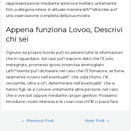
rappresentazione mediante anteriore livellato unitamente
foto a allegoria intera. In attuale maniera lвЂ™altra tale avrГ
una osservazione completa della tua mostra.
Appena funziona Lovoo, Descrivi
chi sei
Ognuno sul proprio bordo puГІ incastrare tutte le informazioni
che lo riguardano. Ad caso puГІ esporre dato che ГЁ solo,
impegnato, promesso sposo ovverosia ammogliato.
LвЂ™utente puГІ dichiarare nel caso che ГЁ fumatore, se fuma
raramente ovvero nell’eventualitГ che odia il fumo. Г€
verosimile, oltre a ciГІ, determinare nell’eventualitГ che si
hanno figli, se si convive unitamente altre persone, nel caso
che si vive soli oppure mediante i propri genitori. Possiamo
introdurre i nostri interessi e le cose cosicchГ© ci piace fare.
Post
←
Previous Post
Next Post
→
navigation