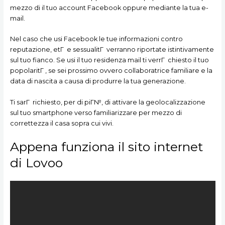
mezzo di il tuo account Facebook oppure mediante la tua e-
mail.
Nel caso che usi Facebook le tue informazioni contro
reputazione, etГ e sessualitГ verranno riportate istintivamente
sul tuo fianco. Se usi il tuo residenza mail ti verrГ chiesto il tuo
popolaritГ , se sei prossimo ovvero collaboratrice familiare e la
data di nascita a causa di produrre la tua generazione.
Ti sarГ richiesto, per di piГ№, di attivare la geolocalizzazione
sul tuo smartphone verso familiarizzare per mezzo di
correttezza il casa sopra cui vivi.
Appena funziona il sito internet
di Lovoo