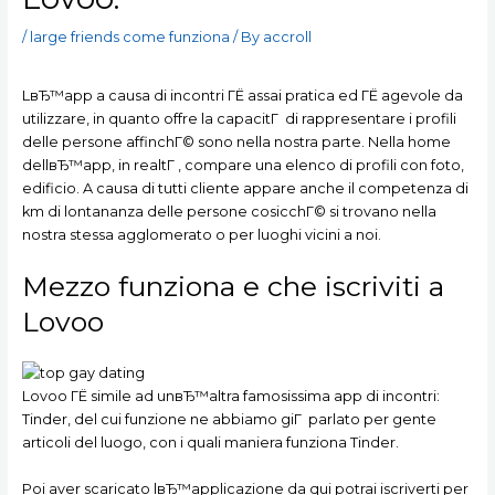
/
large friends come funziona
/ By
accroll
LвЂ™app a causa di incontri ГЁ assai pratica ed ГЁ agevole da
utilizzare, in quanto offre la capacitГ di rappresentare i profili
delle persone affinchГ© sono nella nostra parte. Nella home
dellвЂ™app, in realtГ , compare una elenco di profili con foto,
edificio. A causa di tutti cliente appare anche il competenza di
km di lontananza delle persone cosicchГ© si trovano nella
nostra stessa agglomerato o per luoghi vicini a noi.
Mezzo funziona e che iscriviti a
Lovoo
Lovoo ГЁ simile ad unвЂ™altra famosissima app di incontri:
Tinder, del cui funzione ne abbiamo giГ parlato per gente
articoli del luogo, con i quali maniera funziona Tinder.
Poi aver scaricato lвЂ™applicazione da qui potrai iscriverti per