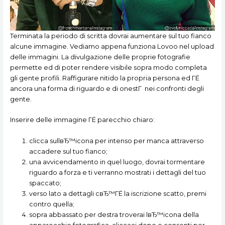
Terminata la periodo di scritta dovrai aumentare sul tuo fianco
alcune immagine. Vediamo appena funziona Lovoo nel upload
delle immagini. La divulgazione delle proprie fotografie
permette ed di poter rendere visibile sopra modo completa
gli gente profili. Raffigurare nitido la propria persona ed ГЁ
ancora una forma di riguardo e di onestГ nei confronti degli
gente.
Inserire delle immagine ГЁ parecchio chiaro:
clicca sullвЂ™icona per intenso per manca attraverso
accadere sul tuo fianco;
una avvicendamento in quel luogo, dovrai tormentare
riguardo a forza e ti verranno mostrati i dettagli del tuo
spaccato;
verso lato a dettagli cвЂ™ГЁ la iscrizione scatto, premi
contro quella;
sopra abbassato per destra troverai lвЂ™icona della