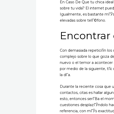
En Caso De Que tu chica ideal r
sobre tu vida? El internet pue
Igualmente, es bastante mГЎs 
elevadas sobre telГ©fono.
Encontrar 
Con demasiada repeticiГіn lo
complejo sobre lo que goza de
nuevo o el temor a acontecer 
por medio de la siguiente, tГє
la dГ­a.
Durante la reciente cosa que 
contactos, citas es hallar alg
esto, entonces serГ­В­a el mome
cuestiones desplazГЎndolo hac
referencia, con mГЎs exactitud 