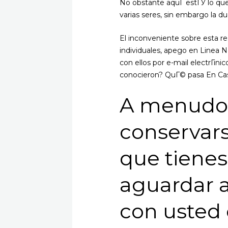
No obstante aquГ­ estГЎ lo qu
varias seres, sin embargo la 
El inconveniente sobre esta re
individuales, apego en Linea
con ellos por e-mail electrГіni
conocieron? QuГ© pasa En Ca
A menudo 
conservars
que tiene
aguardar a
con usted 