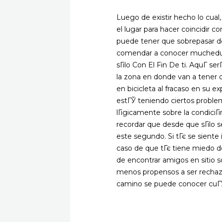
Luego de existir hecho lo cual
el lugar para hacer coincidir 
puede tener que sobrepasar de
comendar a conocer muchedumb
sГіlo Con El Fin De ti. AquГ­ 
la zona en donde van a tener q
en bicicleta al fracaso en su ex
estГЎ teniendo ciertos problem
lГіgicamente sobre la condici
recordar que desde que sГіlo s
este segundo. Si tГє se siente
caso de que tГє tiene miedo de
de encontrar amigos en sitio 
menos propensos a ser rechaza
camino se puede conocer cuГЎn