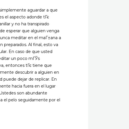
ede simplemente aguardar a que
 es el aspecto adonde tГє
illar y no ha transpirado
de esperar que alguien venga
. Nunca meditar en el maГ±ana a
preparados. Al final, esto va
icular. En caso de que usted
meditar un poco mГЎs
va, entonces tГє tiene que
almente descubrir a alguien en
d puede dejar de replicar. En
ente hacia fuera en el lugar
. Ustedes son abundante
a el pelo seguidamente por el