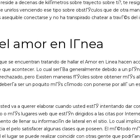
eside a decenas de kilГіmetros sobre trayecto sobre ti?, te resigna
de unirlos venciendo ese tipo sobre obstГЎculos que de otra mane
asequible conectarse y no ha transpirado chatear a travГ©s del
el amor en lГ­nea
s que se encuentran tratando de hallar el Amor en Linea hacen 
 que acontecer. Lo cual serГ­В­a generalmente debido a un pГЎn
rechazado, pero Existen maneras fГЎciles sobre obtener mГЎs al
 deberГ­a ser un poquito mГЎs cГіmodo con ponerse por allГ­ un e
usted va a querer elaborar cuando usted estГЎ intentando dar co
uno o mГЎs lugares web que estГЎn dirigidos a las citas por Inte
nto de llenar su informaciГіn de lateral en el sitio. Lo cual impli
ia el pelo satisfacer algunas clases que poseen. El mГ©todo mГ
el lugar se puede realizar coincidir con otras gente que podrГ­an