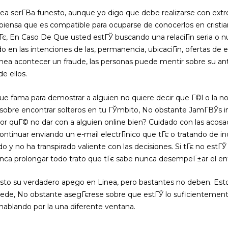
a serГ­В­a funesto, aunque yo digo que debe realizarse con extr
piensa que es compatible para ocuparse de conocerlos en cristian
Гє, En Caso De Que usted estГЎ buscando una relaciГіn seria o nu
o en las intenciones de las, permanencia, ubicaciГіn, ofertas de 
nea acontecer un fraude, las personas puede mentir sobre su ant
e ellos.
que fama para demostrar a alguien no quiere decir que Г©l o la no
 sobre encontrar solteros en tu ГЎmbito, No obstante JamГ­ВЎs i
por quГ© no dar con a alguien online bien? Cuidado con las acos
ntinuar enviando un e-mail electrГіnico que tГє o tratando de i
o y no ha transpirado valiente con las decisiones. Si tГє no estГЎ
unca prolongar todo trato que tГє sabe nunca desempeГ±ar el e
sto su verdadero apego en Linea, pero bastantes no deben. Est
ede, No obstante asegГєrese sobre que estГЎ lo suficientement
 hablando por la una diferente ventana.