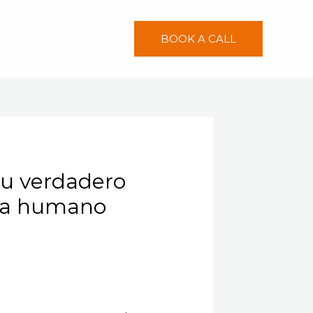
BOOK A CALL
 su verdadero
a a humano