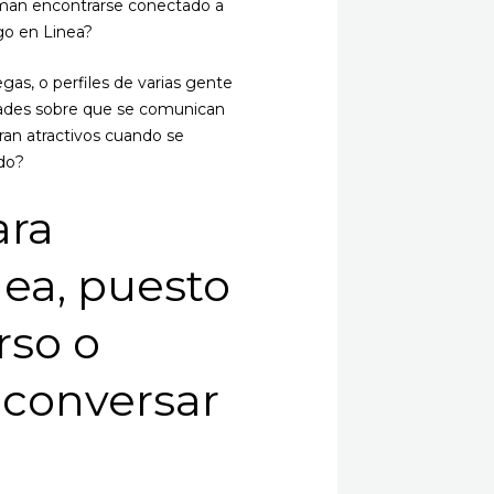
irman encontrarse conectado a
go en Linea?
gas, o perfiles de varias gente
idades sobre que se comunican
tran atractivos cuando se
do?
ara
nea, puesto
rso o
 conversar