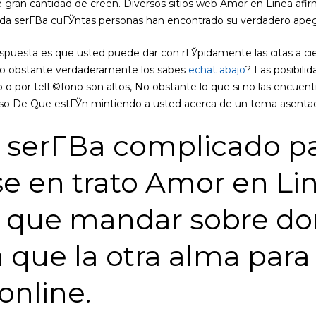
e gran cantidad de creen. Diversos sitios web Amor en Linea af
duda serГ­В­a cuГЎntas personas han encontrado su verdadero ape
spuesta es que usted puede dar con rГЎpidamente las citas a cie
 No obstante verdaderamente los sabes
echat abajo
? Las posibil
co o por telГ©fono son altos, No obstante lo que si no las encuen
so De Que estГЎn mintiendo a usted acerca de un tema asenta
serГ­В­a complicado p
e en trato Amor en Li
s que mandar sobre do
 que la otra alma para
online.