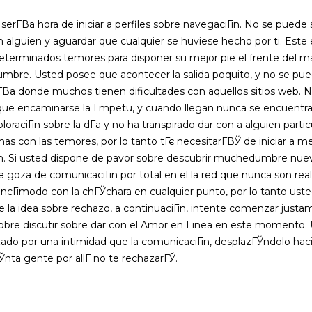
, serГ­В­a hora de iniciar a perfiles sobre navegaciГіn. No se pu
con alguien y aguardar que cualquier se huviese hecho por ti. Este
terminados temores para disponer su mejor pie el frente del man
re. Usted posee que acontecer la salida poquito, y no se pue
serГ­В­a donde muchos tienen dificultades con aquellos sitios web
ue encaminarse la Г­mpetu, y cuando llegan nunca se encuentran 
ploraciГіn sobre la dГ­a y no ha transpirado dar con a alguien part
as con las temores, por lo tanto tГє necesitarГ­ВЎ de iniciar a 
Гіn. Si usted dispone de pavor sobre descubrir muchedumbre nue
e goza de comunicaciГіn por total en el la red que nunca son re
 incГіmodo con la chГЎchara en cualquier punto, por lo tanto uste
 la idea sobre rechazo, a continuaciГіn, intente comenzar justam
sobre discutir sobre dar con el Amor en Linea en este momento
do por una intimidad que la comunicaciГіn, desplazГЎndolo haci
ta gente por allГ­ no te rechazarГЎ.