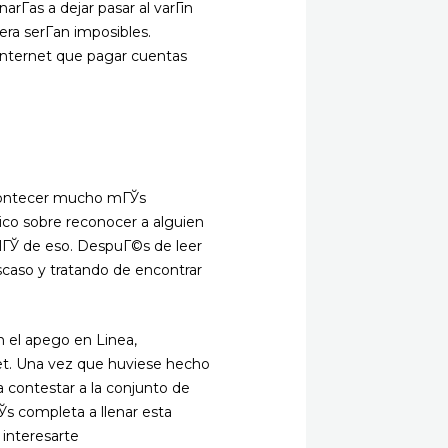
rГ­as a dejar pasar al varГіn
ra serГ­an imposibles.
 internet que pagar cuentas
acontecer mucho mГЎs
ico sobre reconocer a alguien
lГЎ de eso. DespuГ©s de leer
scaso y tratando de encontrar
n el apego en Linea,
rnet. Una vez que huviese hecho
ca contestar a la conjunto de
Ўs completa a llenar esta
 interesarte