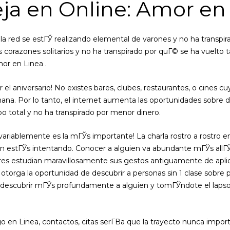
eja en Online: Amor en
n la red se estГЎ realizando elemental de varones y no ha transp
os corazones solitarios y no ha transpirado por quГ© se ha vuelt
or en Linea .
r el aniversario! No existes bares, clubes, restaurantes, o cines cu
semana. Por lo tanto, el internet aumenta las oportunidades sobre
o total y no ha transpirado por menor dinero.
variablemente es la mГЎs importante! La charla rostro a rostro 
estГЎs intentando. Conocer a alguien va abundante mГЎs allГЎ q
res estudian maravillosamente sus gestos antiguamente de aplica
otorga la oportunidad de descubrir a personas sin 1 clase sobre pr
a descubrir mГЎs profundamente a alguien y tomГЎndote el lapso 
go en Linea, contactos, citas serГ­В­a que la trayecto nunca impo