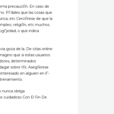
ema precauciГіn. En caso de
o. PГ­dales que las cosas que
nca, etc CerciГіrese de que la
empleo, religiГіn, etc muchos
igГјedad, o que indica
via goza de la. De citas online
magino que si estas usuarios
adores, determinados
ndagar sobre tГє. AsegГєrese
 interesado en alguien en lГ­
ntrenamiento.
o nunca obliga
e cuidadoso Con El Fin De