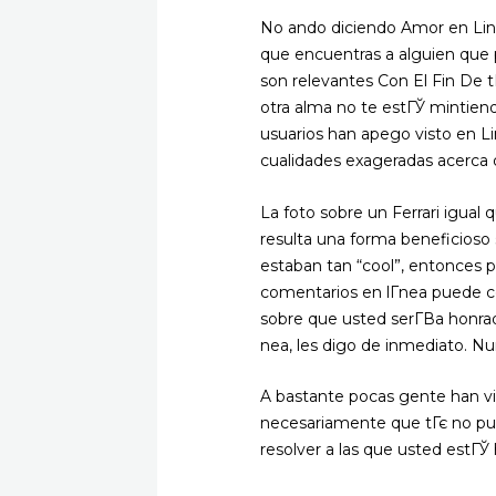
No ando diciendo Amor en Line
que encuentras a alguien que 
son relevantes Con El Fin De t
otra alma no te estГЎ mintiend
usuarios han apego visto en Li
cualidades exageradas acerca d
La foto sobre un Ferrari igual 
resulta una forma beneficioso
estaban tan “cool”, entonces 
comentarios en lГ­nea puede co
sobre que usted serГ­В­a honrad
nea, les digo de inmediato. N
A bastante pocas gente han vi
necesariamente que tГє no pu
resolver a las que usted estГЎ