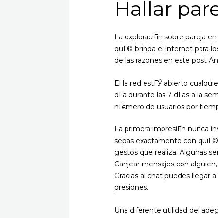
Hallar par
La exploraciГіn sobre pareja e
quГ© brinda el internet para l
de las razones en este post Am
El la red estГЎ abierto cualquie
dГ­a durante las 7 dГ­as a la 
nГєmero de usuarios por tiemp
La primera impresiГіn nunca in
sepas exactamente con quiГ©n 
gestos que realiza. Algunas se
Canjear mensajes con alguien, 
Gracias al chat puedes llegar 
presiones.
Una diferente utilidad del ape