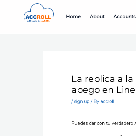
Skip
to
Home
About
Accounts
content
La replica a l
apego en Lin
/
sign up
/ By
accroll
Puedes dar con tu verdadero 