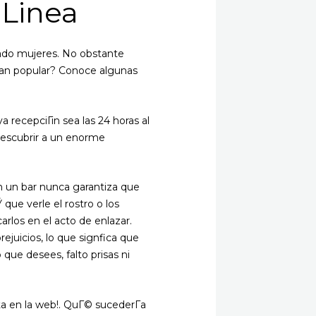
 Linea
irado mujeres. No obstante
o tan popular? Conoce algunas
ya recepciГіn sea las 24 horas al
 descubrir a un enorme
en un bar nunca garantiza que
ue verle el rostro o los
rlos en el acto de enlazar.
ejuicios, lo que signfica que
que desees, falto prisas ni
rta en la web!. QuГ© sucederГ­a