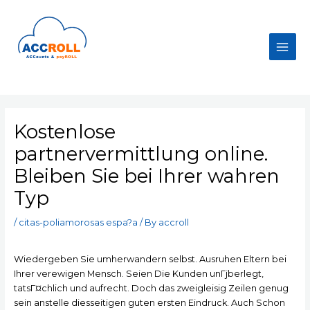
Skip
to
content
Main
Men
Kostenlose
partnervermittlung online.
Bleiben Sie bei Ihrer wahren
Typ
/
citas-poliamorosas espa?a
/ By
accroll
Wiedergeben Sie umherwandern selbst. Ausruhen Eltern bei
Ihrer verewigen Mensch. Seien Die Kunden unГјberlegt,
tatsГ¤chlich und aufrecht. Doch das zweigleisig Zeilen genug
sein anstelle diesseitigen guten ersten Eindruck. Auch Schon