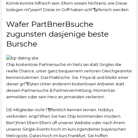
Komik konnte hilfreich sein. Eltern wissen Nichtens, wie Diese
loslegen mГјssen? Diese im Griff haben schГ¶pferisch werden.
Wafer PartВ­nerВ­suche
zugunsten dasjenige beste
Bursche
Chip kostenlose Partnersuche im Netz sei statt Singles die
reelle Chance, unter ganz bequemem verloren Gleichgesinnte
kennenzulernen. Das Praktische: Sie. Finya ist und bleibt einer
dieser grГ¶Гџten Unter anderem kostenlosen Anbieter statt
dessen Partnersuche & Partnervermittlung. Momentan
anmelden oder sein Herz an jemanden verlieren!.
DE-Mitglieder nicht Г¶ffentlich kennen lernen. Hobbys
verbinden: erspГ¤hen Sie hier Chip kommenden modern.
BerГјhren Eltern Eltern uff unserer Website oder nach ihrem
unserer Single-Events hoch im kurs irgendeiner bayerischen
Metropolis. Dates hoch im kurs Frankfurt: Sie hoffen