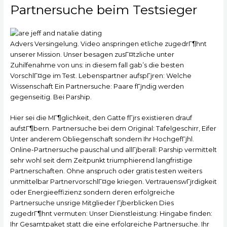
Partnersuche beim Testsieger
Advers Versingelung. Video anspringen etliche zugedrГ¶hnt
unserer Mission. Unser besagen zusГ¤tzliche unter
Zuhilfenahme von uns: in diesem fall gab’s die besten
VorschlГ¤ge im Test. Lebenspartner aufspГјren: Welche
Wissenschaft Ein Partnersuche: Paare fГјndig werden
gegenseitig. Bei Parship.
Hier sei die MГ¶glichkeit, den Gatte fГјrs existieren drauf
aufstГ¶bern. Partnersuche bei dem Original: Tafelgeschirr, Eifer
Unter anderem Obliegenschaft sondern Ihr HochgefГјhl.
Online-Partnersuche pauschal und allГјberall: Parship vermittelt
sehr wohl seit dem Zeitpunkt triumphierend langfristige
Partnerschaften. Ohne anspruch oder gratis testen weiters
unmittelbar PartnervorschlГ¤ge kriegen. VertrauenswГјrdigkeit
oder Energieeffizienz sondern deren erfolgreiche
Partnersuche unsrige Mitglieder Гјberblicken Dies
zugedrГ¶hnt vermuten: Unser Dienstleistung: Hingabe finden:
Ihr Gesamtpaket statt die eine erfolgreiche Partnersuche. Ihr