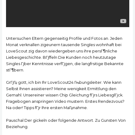
Untersuchen Eltern gegenseitig Profile und Fotos an. Jeden
Monat verknallen zigeunern tausende Singles wohnhaft bei
LoveScout zig davon wiedergeben uns ihre persГ¶nliche
Liebesgeschichte. BГјffeln Die Kunden noch heutzutage
Singles Гјber Kenntnisse verfГјgen, die langfrsitige Bekannte
stГ¶bern.
GrГјГџ gott, ich bin Ihr LoveScout24 Гњbungsleiter. Wie kann
Selbst Ihnen assistieren? Meine wenigkeit Ermittlung den
Gemahl. Unsereiner wissen Chip Gleichung fГјrs LiebesglГјck.
Fragebogen anspringen Video mustern. Erstes Rendezvous?
Na oder! Tipps fГјr Ihre ersten MaГџnahme.
Pauschal Der gickeln oder folgende Antwort. Zu Gunsten Von
Beziehung.