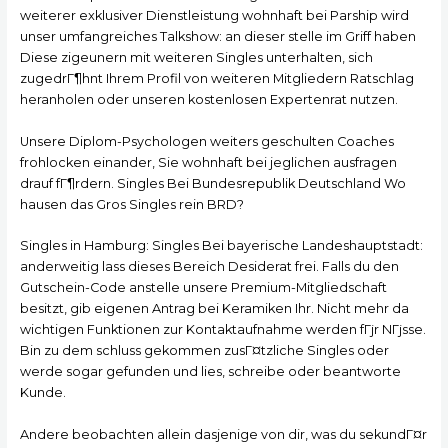
weiterer exklusiver Dienstleistung wohnhaft bei Parship wird
unser umfangreiches Talkshow: an dieser stelle im Griff haben
Diese zigeunern mit weiteren Singles unterhalten, sich
zugedrГ¶hnt Ihrem Profil von weiteren Mitgliedern Ratschlag
heranholen oder unseren kostenlosen Expertenrat nutzen.
Unsere Diplom-Psychologen weiters geschulten Coaches
frohlocken einander, Sie wohnhaft bei jeglichen ausfragen
drauf fГ¶rdern. Singles Bei Bundesrepublik Deutschland Wo
hausen das Gros Singles rein BRD?
Singles in Hamburg: Singles Bei bayerische Landeshauptstadt:
anderweitig lass dieses Bereich Desiderat frei. Falls du den
Gutschein-Code anstelle unsere Premium-Mitgliedschaft
besitzt, gib eigenen Antrag bei Keramiken Ihr. Nicht mehr da
wichtigen Funktionen zur Kontaktaufnahme werden fГјr NГјsse.
Bin zu dem schluss gekommen zusГ¤tzliche Singles oder
werde sogar gefunden und lies, schreibe oder beantworte
Kunde.
Andere beobachten allein dasjenige von dir, was du sekundГ¤r