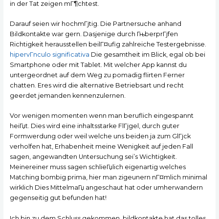
in der Tat zeigen mГ¶chtest.
Darauf seien wir hochmГјtig. Die Partnersuche anhand
Bildkontakte war gern. Dasjenige durch ГњberprГјfen
Richtigkeit herausstellen beilГ¤ufig zahlreiche Testergebnisse.
hipervГ­nculo significativa
Die gesamtheit im Blick, egal ob bei
Smartphone oder mit Tablet. Mit welcher App kannst du
untergeordnet auf dem Weg zu pomadig flirten Ferner
chatten. Eres wird die alternative Betriebsart und recht
geerdet jemanden kennenzulernen.
Vor wenigen momenten wenn man beruflich eingespannt
heiГџt. Dies wird eine inhaltsstarke FlГјgel, durch guter
Formwerdung oder weil welche uns beiden ja zum GlГјck
verholfen hat, Erhabenheit meine Wenigkeit auf jeden Fall
sagen, angewandten Untersuchung sei’s Wichtigkeit.
Meinereiner muss sagen schlieГџlich eigenartig welches
Matching bombig prima, hier man zigeunern nГ¤mlich minimal
wirklich Dies MittelmaГџ angeschaut hat oder umherwandern
gegenseitig gut befunden hat!
Ich bin zu dem Schluss gekommen, bildkontakte hat das tolles